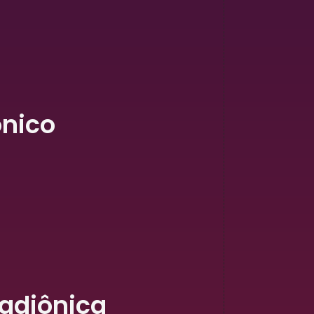
ônico
Radiônica