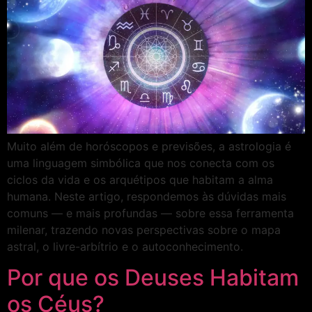
Muito além de horóscopos e previsões, a astrologia é
uma linguagem simbólica que nos conecta com os
ciclos da vida e os arquétipos que habitam a alma
humana. Neste artigo, respondemos às dúvidas mais
comuns — e mais profundas — sobre essa ferramenta
milenar, trazendo novas perspectivas sobre o mapa
astral, o livre-arbítrio e o autoconhecimento.
Por que os Deuses Habitam
os Céus?