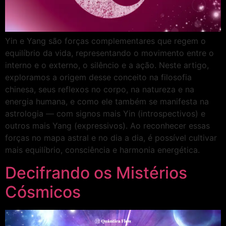
Yin e Yang são forças complementares que regem o
equilíbrio da vida, representando o movimento entre o
interno e o externo, o silêncio e a ação. Neste artigo,
exploramos a origem desse conceito na filosofia
chinesa, seus reflexos no corpo, na natureza e na
energia humana, e como ele também se manifesta na
astrologia — com signos mais Yin (introspectivos) e
outros mais Yang (expressivos). Ao reconhecer essas
forças no mapa astral e no dia a dia, é possível cultivar
mais equilíbrio, consciência e harmonia energética.
Decifrando os Mistérios
Cósmicos