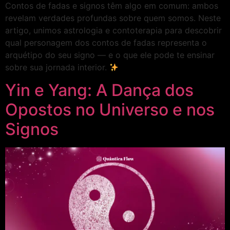
Contos de fadas e signos têm algo em comum: ambos
revelam verdades profundas sobre quem somos. Neste
artigo, unimos astrologia e contoterapia para descobrir
qual personagem dos contos de fadas representa o
arquétipo do seu signo — e o que ele pode te ensinar
sobre sua jornada interior.
Yin e Yang: A Dança dos
Opostos no Universo e nos
Signos