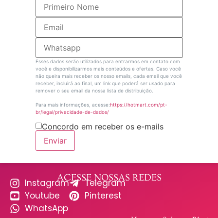
Esses dados serão utilizados para entrarmos em contato com
você e disponibilizarmos mais conteúdos e ofertas. Caso você
não queira mais receber os nosso emails, cada email que você
receber, incluirá ao final, um link que poderá ser usado para
remover o seu email da nossa lista de distribuição.
Para mais informações, acesse:
https://hotmart.com/pt-
br/legal/privacidade-de-dados/
Concordo em receber os e-mails
Enviar
ACESSE NOSSAS REDES
Instagram
Telegram
Youtube
Pinterest
WhatsApp