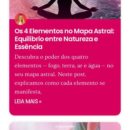
Os 4 Elementos no Mapa Astral:
Equilíbrio entre Natureza e
Essência
Descubra o poder dos quatro
elementos — fogo, terra, ar e água — no
seu mapa astral. Neste post,
explicamos como cada elemento se
manifesta,
LEIA MAIS »