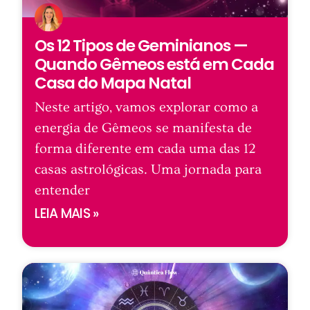
Os 12 Tipos de Geminianos —
Quando Gêmeos está em Cada
Casa do Mapa Natal
Neste artigo, vamos explorar como a
energia de Gêmeos se manifesta de
forma diferente em cada uma das 12
casas astrológicas. Uma jornada para
entender
LEIA MAIS »