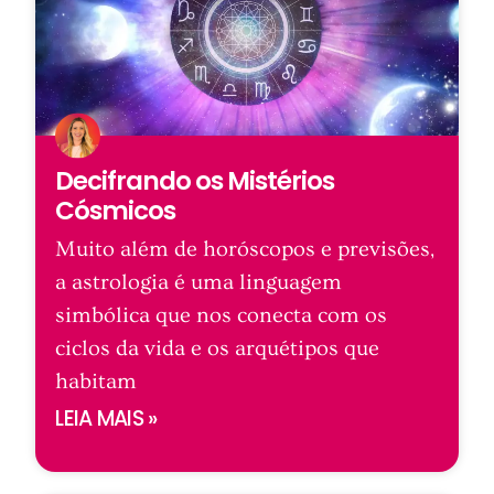
Decifrando os Mistérios
Cósmicos
Muito além de horóscopos e previsões,
a astrologia é uma linguagem
simbólica que nos conecta com os
ciclos da vida e os arquétipos que
habitam
LEIA MAIS »