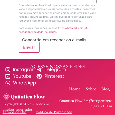
Esses dados serão utilizados para entrarmos em contato com
você e disponibilizarmos mais conteúdos e ofertas. Caso você
não queira mais receber os nosso emails, cada email que você
receber, incluirá ao final, um link que poderá ser usado para
remover o seu email da nossa lista de distribuição.
Para mais informações, acesse:
https://hotmart.com/pt-
br/legal/privacidade-de-dados/
Concordo em receber os e-mails
Enviar
ACESSE NOSSAS REDES
Instagram
Telegram
Youtube
Pinterest
WhatsApp
Home
Sobre
Blog
Categorias
Quântica Flow Empreendimentos
Copyright © 2025 – Todos os
Digitais LTDA
direitos reservados.
Termos de Uso
Política de Privacidade