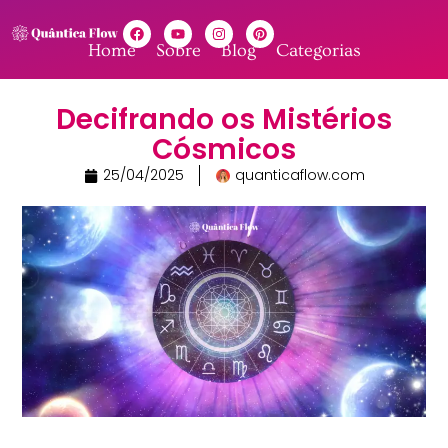
Home
Sobre
Blog
Categorias
Decifrando os Mistérios
Cósmicos
25/04/2025
quanticaflow.com