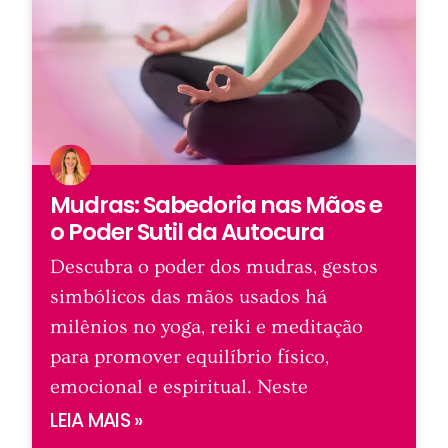
Mudras: Sabedoria nas Mãos e
o Poder Sutil da Autocura
Descubra o poder dos mudras, gestos
simbólicos das mãos usados há
milênios no yoga, reiki e meditação
para promover equilíbrio físico,
emocional e espiritual. Neste
LEIA MAIS »