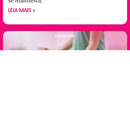
se manifesta,
LEIA MAIS »
Mudras: Sabedoria nas Mãos e o
Poder Sutil da Autocura
Descubra o poder dos mudras, gestos