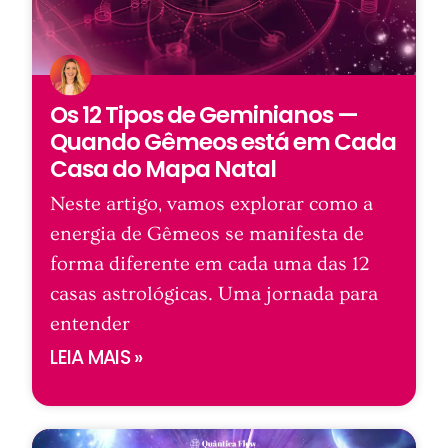
Os 12 Tipos de Geminianos —
Quando Gêmeos está em Cada
Casa do Mapa Natal
Neste artigo, vamos explorar como a
energia de Gêmeos se manifesta de
forma diferente em cada uma das 12
casas astrológicas. Uma jornada para
entender
LEIA MAIS »