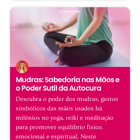
Mudras: Sabedoria nas Mãos e
o Poder Sutil da Autocura
Descubra o poder dos mudras, gestos
simbólicos das mãos usados há
milênios no yoga, reiki e meditação
para promover equilíbrio físico,
emocional e espiritual. Neste