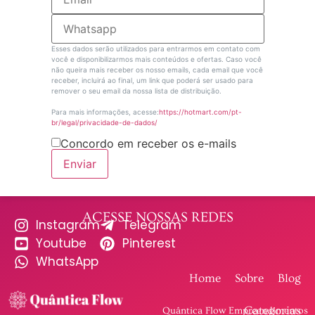
Esses dados serão utilizados para entrarmos em contato com
você e disponibilizarmos mais conteúdos e ofertas. Caso você
não queira mais receber os nosso emails, cada email que você
receber, incluirá ao final, um link que poderá ser usado para
remover o seu email da nossa lista de distribuição.
Para mais informações, acesse:
https://hotmart.com/pt-
br/legal/privacidade-de-dados/
Concordo em receber os e-mails
Enviar
ACESSE NOSSAS REDES
Instagram
Telegram
Youtube
Pinterest
WhatsApp
Home
Sobre
Blog
Categorias
Quântica Flow Empreendimentos