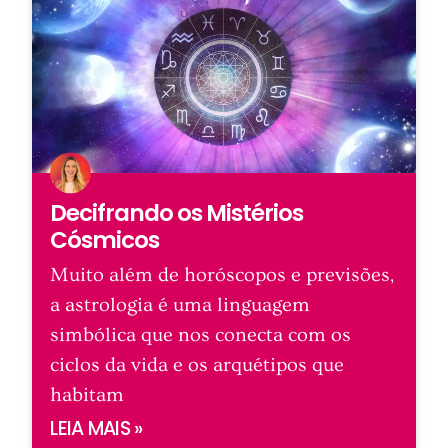
Decifrando os Mistérios
Cósmicos
Muito além de horóscopos e previsões,
a astrologia é uma linguagem
simbólica que nos conecta com os
ciclos da vida e os arquétipos que
habitam
LEIA MAIS »