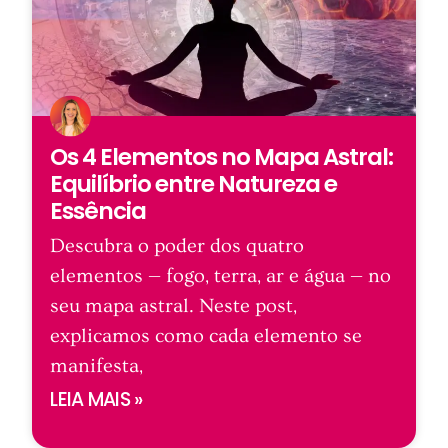
Os 4 Elementos no Mapa Astral:
Equilíbrio entre Natureza e
Essência
Descubra o poder dos quatro
elementos — fogo, terra, ar e água — no
seu mapa astral. Neste post,
explicamos como cada elemento se
manifesta,
LEIA MAIS »