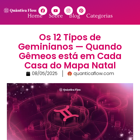
Home
Sobre
Blog
Categorias
Os 12 Tipos de
Geminianos — Quando
Gêmeos está em Cada
Casa do Mapa Natal
08/05/2025
quanticaflow.com