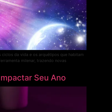
 ciclos da vida e os arquétipos que habitam
erramenta milenar, trazendo novas
 Impactar Seu Ano