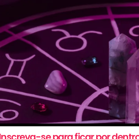
trológicos de 2025, incluindo eclipses, retrogradações e tr
Inscreva-se para ficar por dentr
omo utilizá-las a seu favor!