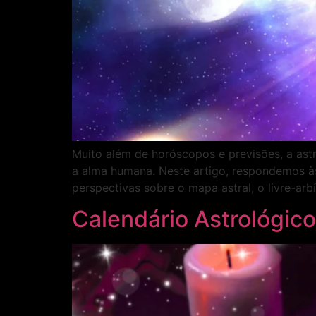
Muito além de horóscopos e previsões, a ast
a alma humana. Neste artigo, respondemos à
perspectivas sobre o mapa astral, o livre-arb
Calendário Astrológic