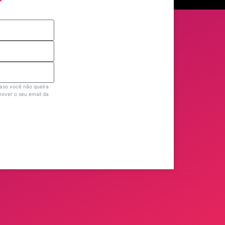
Caso você não queira
mover o seu email da