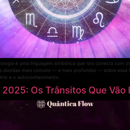
rologia é uma linguagem simbólica que nos conecta com os
s dúvidas mais comuns — e mais profundas — sobre essa f
ítrio e o autoconhecimento.
o 2025: Os Trânsitos Que Vão