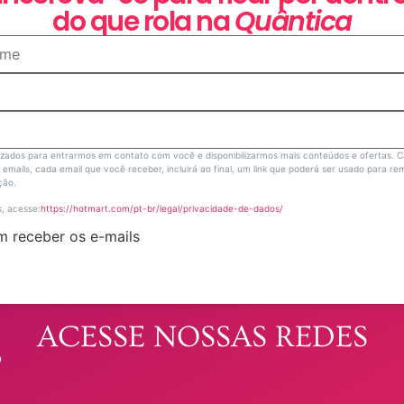
do que rola na
Quântica
lizados para entrarmos em contato com você e disponibilizarmos mais conteúdos e ofertas. 
emails, cada email que você receber, incluirá ao final, um link que poderá ser usado para re
ição.
, acesse:
https://hotmart.com/pt-br/legal/privacidade-de-dados/
 receber os e-mails
ACESSE NOSSAS REDES
p