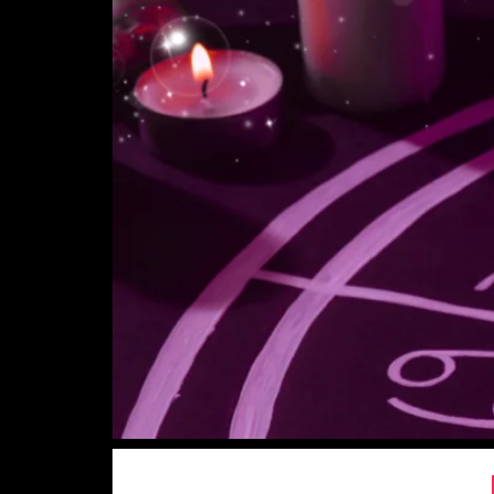
Este post apresenta os principais eventos as
como essas energias influenciarão seu ano e c