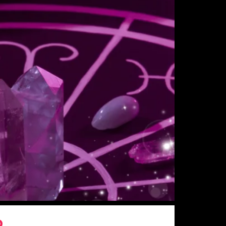
ânsitos planetários marcantes. Descubra
o