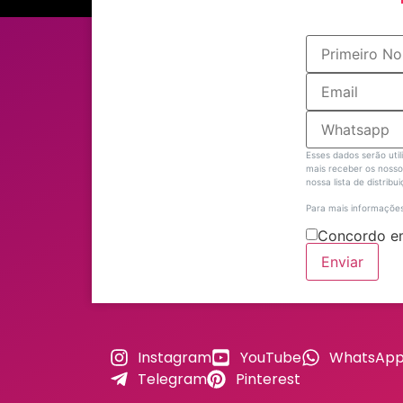
Esses dados serão uti
mais receber os nosso 
nossa lista de distribu
Para mais informações
Concordo em
Enviar
Instagram
YouTube
WhatsAp
Telegram
Pinterest