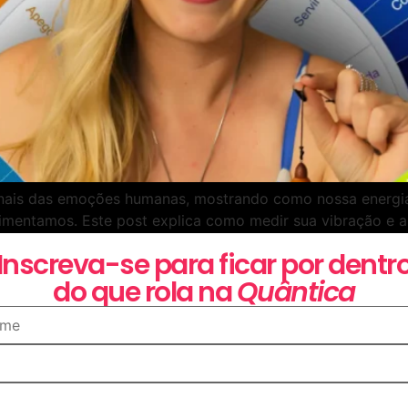
onais das emoções humanas, mostrando como nossa energia
rimentamos. Este post explica como medir sua vibração e ap
ráticas como meditação e música frequencial. Além disso, 
Inscreva-se para ficar por dentr
.
do que rola na
Quântica