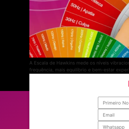
A Escala de Hawkins mede os níveis vibraci
frequência, mais equilíbrio e bem-estar expe
afirmações positivas, banhos energéticos e p
uma vibração elevada e transformar sua vida