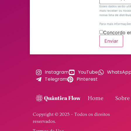
Esses dados serão uti
mais receber os nosso 
nossa lista de distribu
Para mais informações
Concordo em
Enviar
Instagram
YouTube
WhatsAp
Telegram
Pinterest
Home
Sobre
Copyright © 2025 – Todos os direitos
reservados.
Termos de Uso