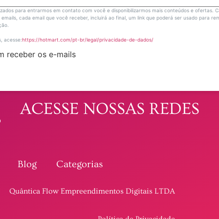
lizados para entrarmos em contato com você e disponibilizarmos mais conteúdos e ofertas. 
emails, cada email que você receber, incluirá ao final, um link que poderá ser usado para re
ição.
, acesse:
https://hotmart.com/pt-br/legal/privacidade-de-dados/
 receber os e-mails
ACESSE NOSSAS REDES
p
Blog
Categorias
Quântica Flow Empreendimentos Digitais LTDA
Política de Privacidade