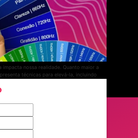
 impacta nossa realidade. Quanto maior a
resenta técnicas para elevá-la, incluindo
há um plano de 7 dias para ajudá-lo a manter
o