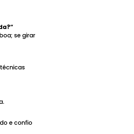
ada?”
boa; se girar
 técnicas
a.
do e confio