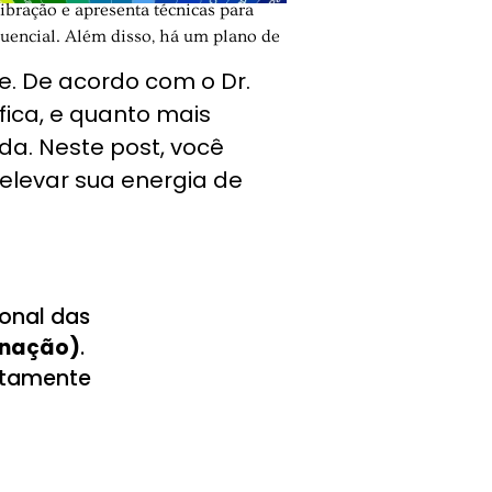
ibração e apresenta técnicas para
quencial. Além disso, há um plano de
e. De acordo com o Dr.
ica, e quanto mais
ida. Neste post, você
elevar sua energia de
ional das
inação)
.
etamente