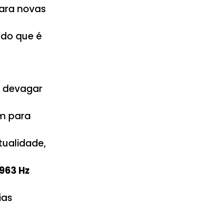
para novas
udo que é
e devagar
im para
tualidade,
963 Hz
ias