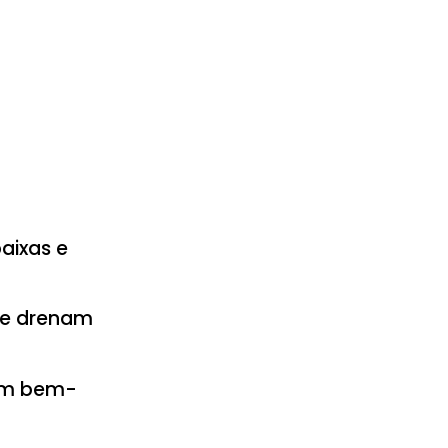
aixas e
ue drenam
em bem-