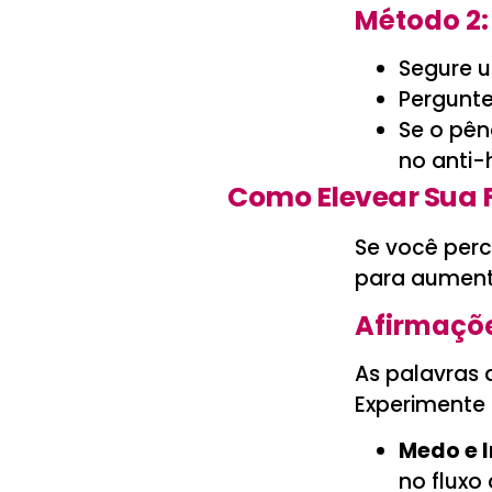
Método 2:
Segure 
Pergunt
Se o pên
no anti-
Como Elevear Sua 
Se você perc
para aument
Afirmaçõe
As palavras
Experimente 
Medo e 
no fluxo 