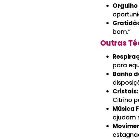
Orgulho 
oportuni
Gratidã
bom.”
Outras Té
Respira
para equi
Banho de
disposiç
Cristais:
Citrino 
Música F
ajudam 
Movimen
estagna