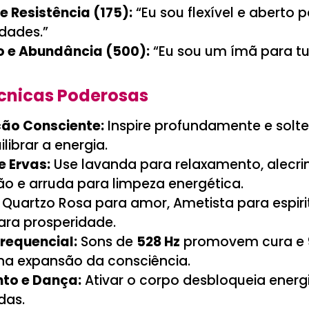
e Resistência (175):
“Eu sou flexível e aberto 
dades.”
o e Abundância (500):
“Eu sou um ímã para t
cnicas Poderosas
ção Consciente:
Inspire profundamente e solt
librar a energia.
 Ervas:
Use lavanda para relaxamento, alecr
ão e arruda para limpeza energética.
Quartzo Rosa para amor, Ametista para espiri
para prosperidade.
requencial:
Sons de
528 Hz
promovem cura e
na expansão da consciência.
to e Dança:
Ativar o corpo desbloqueia energ
das.