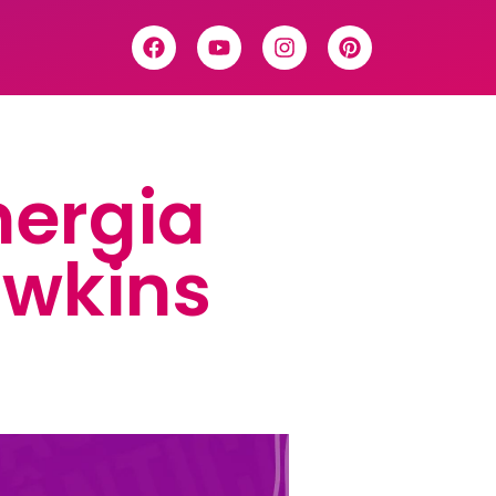
nergia
awkins