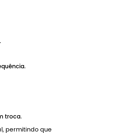
.
equência.
 troca.
l, permitindo que