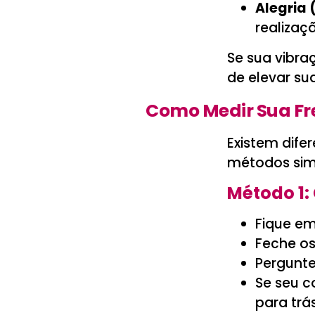
Alegria 
realizaç
Se sua vibra
de elevar su
Como Medir Sua Fr
Existem difer
métodos sim
Método 1:
Fique em
Feche os
Pergunt
Se seu co
para trá