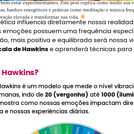
e bem-estar experimentamos. Este post explica como medir sua v
ivas, banhos energéticos e práticas como meditação e música fre
bração elevada e transformar sua vida.
ética influencia diretamente nossa realidad
as emoções possuem uma frequência específ
ão, mais positiva e equilibrada será nossa v
cala de Hawkins
e aprenderá técnicas para 
e Hawkins?
Hawkins é um modelo que mede o nível vibrac
manas, indo de
20 (vergonha)
até
1000 (ilum
 mostra como nossas emoções impactam dir
a e nossas experiências diárias.