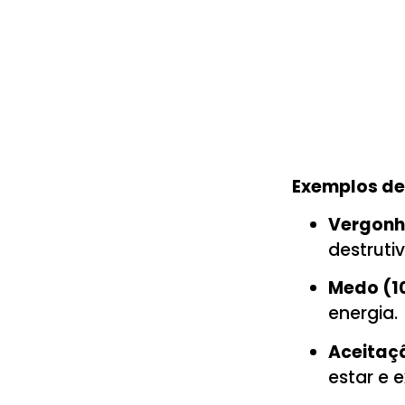
Exemplos de 
Vergonha
destrutiv
Medo (10
energia.
Aceitaç
estar e 