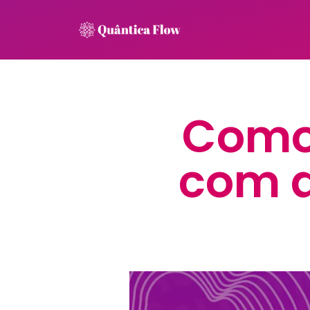
Como 
com a