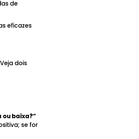
das de
as eficazes
 Veja dois
 ou baixa?”
sitiva; se for