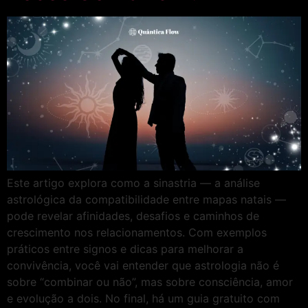
Este artigo explora como a sinastria — a análise
astrológica da compatibilidade entre mapas natais —
pode revelar afinidades, desafios e caminhos de
crescimento nos relacionamentos. Com exemplos
práticos entre signos e dicas para melhorar a
convivência, você vai entender que astrologia não é
sobre “combinar ou não”, mas sobre consciência, amor
e evolução a dois. No final, há um guia gratuito com