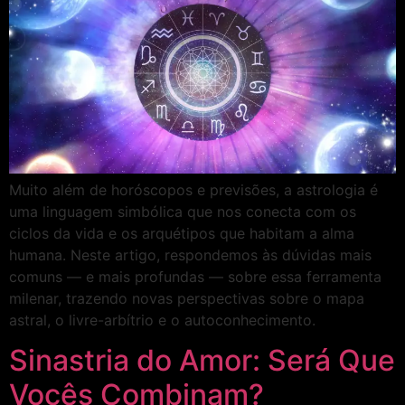
Muito além de horóscopos e previsões, a astrologia é
uma linguagem simbólica que nos conecta com os
ciclos da vida e os arquétipos que habitam a alma
humana. Neste artigo, respondemos às dúvidas mais
comuns — e mais profundas — sobre essa ferramenta
milenar, trazendo novas perspectivas sobre o mapa
astral, o livre-arbítrio e o autoconhecimento.
Sinastria do Amor: Será Que
Vocês Combinam?