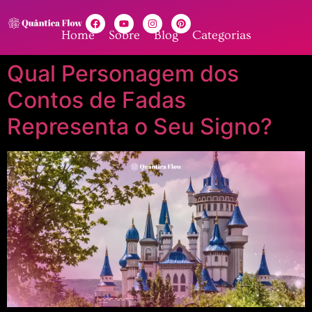
Home
Sobre
Blog
Categorias
Qual Personagem dos
Contos de Fadas
Representa o Seu Signo?