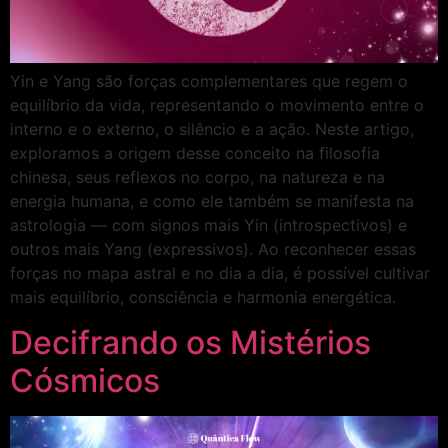
Yin e Yang são forças complementares que regem o
equilíbrio da vida, representando o movimento entre o
interno e o externo, o silêncio e a ação. Neste artigo,
exploramos a origem desse conceito na filosofia
chinesa, seus reflexos no corpo, na natureza e na
energia humana, e como ele também se manifesta na
astrologia — com signos mais Yin (introspectivos) e
outros mais Yang (expressivos). Ao reconhecer essas
forças no mapa astral e no dia a dia, é possível cultivar
mais equilíbrio, consciência e harmonia energética.
Decifrando os Mistérios
Cósmicos