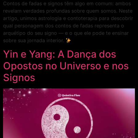
Contos de fadas e signos têm algo em comum: ambos
revelam verdades profundas sobre quem somos. Neste
artigo, unimos astrologia e contoterapia para descobrir
qual personagem dos contos de fadas representa o
arquétipo do seu signo — e o que ele pode te ensinar
sobre sua jornada interior.
Yin e Yang: A Dança dos
Opostos no Universo e nos
Signos